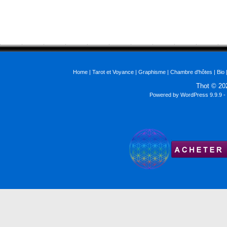
Home
|
Tarot et Voyance
|
Graphisme
|
Chambre d'hôtes
|
Bio
Thot © 2
Powered by
WordPress 9.9.9
-